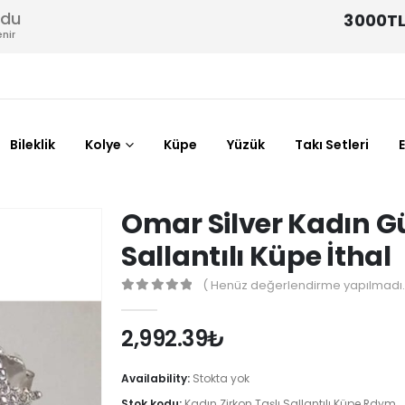
odu
3000TL
nir
Bileklik
Kolye
Küpe
Yüzük
Takı Setleri
Omar Silver Kadın G
Sallantılı Küpe İthal
( Henüz değerlendirme yapılmadı.
0
out of 5
2,992.39
₺
Availability:
Stokta yok
Stok kodu:
Kadın Zirkon Taşlı Sallantılı Küpe Rdym