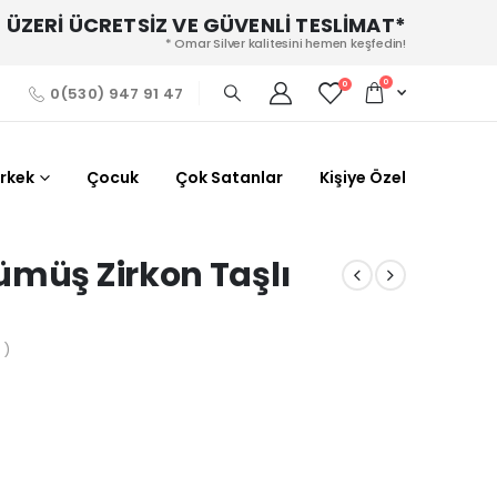
 ÜZERİ ÜCRETSİZ VE GÜVENLİ TESLİMAT*
* Omar Silver kalitesini hemen keşfedin!
0
0
0(530) 947 91 47
Erkek
Çocuk
Çok Satanlar
Kişiye Özel
ümüş Zirkon Taşlı
 )