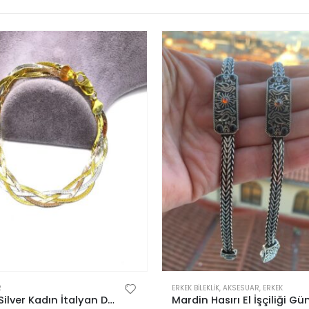
R
ERKEK BILEKLIK
,
AKSESUAR
,
ERKEK
Omar Silver Kadın İtalyan Dörtlü Örgü Gümüş Bileklik