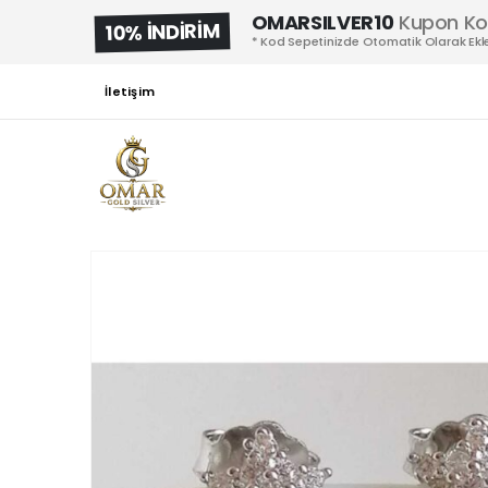
OMARSILVER10
Kupon K
10% İNDİRİM
* Kod Sepetinizde Otomatik Olarak Ekle
İletişim