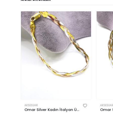
,
KADIN
AKSESUAR
AKSESUA
925 Ayar İtalyan Unisex Tondo 1,60 mm Bileklik
Omar Silver Kadın İtalyan Üçlü Örgü Gümüş Bileklik