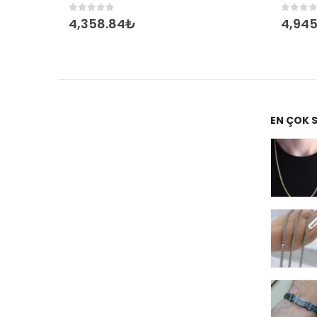
0
out of 5
0
out 
4,358.84
₺
4,945
EN ÇOK 