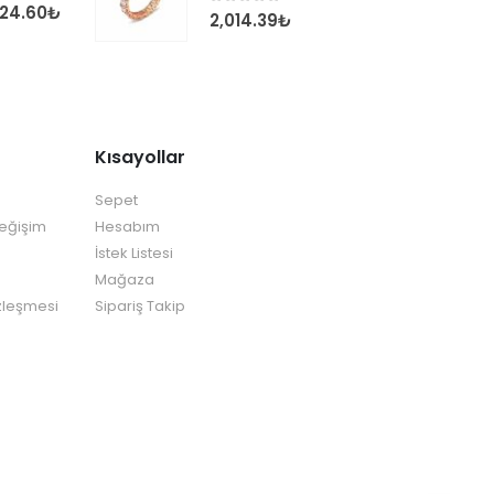
124.60
₺
0
out of 5
2,014.39
₺
Kısayollar
Sepet
Değişim
Hesabım
İstek Listesi
Mağaza
zleşmesi
Sipariş Takip