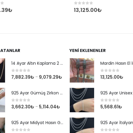
of 5
0
out of 5
.39
₺
13,125.00
₺
SATANLAR
YENI EKLENENLER
14 Ayar Altın Kaplama 2 mm Kare Kral Zincir Kolye
0
out of 5
0
out of 5
7,882.39
₺
9,079.29
₺
13,125.00
₺
–
925 Ayar Gümüş Zirkon Taşlı Yuvarlak Suyolu Bileklik
0
out of 5
0
out of 5
3,662.30
₺
5,114.04
₺
5,568.61
₺
–
925 Ayar Midyat Hasırı Gümüş Erkek Bilekliği