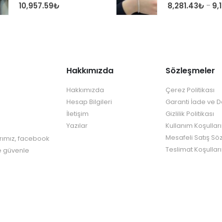
0
out of 5
0
out of 5
10,957.59
₺
8,281.43
₺
9,
–
Hakkımızda
Sözleşmeler
Hakkımızda
Çerez Politikası
Hesap Bilgileri
Garanti İade ve 
İletişim
Gizlilik Politikası
Yazılar
Kullanım Koşulları
Mesafeli Satış Sö
rımız, facebook
Teslimat Koşulları
re güvenle