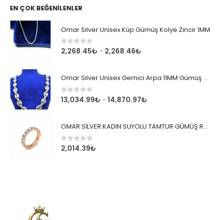
EN ÇOK BEĞENILENLER
Omar Silver Unisex Küp Gümüş Kolye Zincir 1MM
0
out of 5
2,268.45
₺
2,268.46
₺
–
Omar Silver Unisex Gemici Arpa 11MM Gümüş Kolye Zincir
0
out of 5
13,034.99
₺
14,870.97
₺
–
OMAR SİLVER KADIN SUYOLU TAMTUR GÜMÜŞ ROSE YÜZÜK SU YOLU TAMTUR YÜZÜK Omr8149
0
out of 5
2,014.39
₺