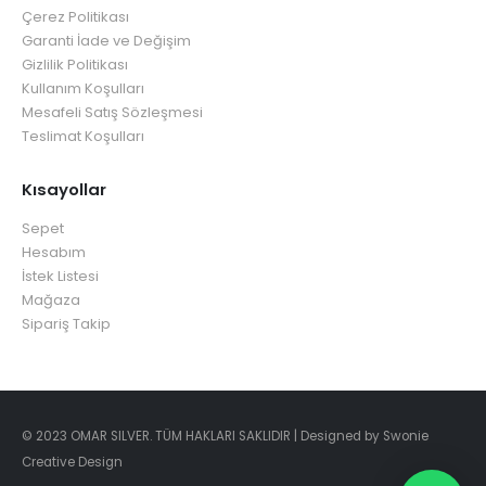
Çerez Politikası
Garanti İade ve Değişim
Gizlilik Politikası
Kullanım Koşulları
Mesafeli Satış Sözleşmesi
Teslimat Koşulları
Kısayollar
Sepet
Hesabım
İstek Listesi
Mağaza
Sipariş Takip
© 2023 OMAR SILVER. TÜM HAKLARI SAKLIDIR | Designed by Swonie
Creative Design