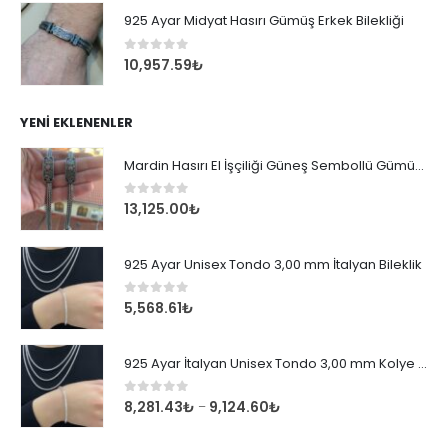
925 Ayar Midyat Hasırı Gümüş Erkek Bilekliği
0
out of 5
10,957.59
₺
YENI EKLENENLER
Mardin Hasırı El İşçiliği Güneş Sembollü Gümüş Erkek Bileklik
0
out of 5
13,125.00
₺
925 Ayar Unisex Tondo 3,00 mm İtalyan Bileklik
0
out of 5
5,568.61
₺
925 Ayar İtalyan Unisex Tondo 3,00 mm Kolye Zincir
0
out of 5
8,281.43
₺
9,124.60
₺
–