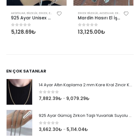
AKSESUAR
,
BILEKLIK
,
ERKEK
,
ERKEK BILEKLIK
,
KADIN
ERKEK BILEKLIK
,
AKSESUAR
,
ERKEK
925 Ayar Unisex Tondo 2,40 mm İtalyan Bileklik
Mardin Hasırı El İşçiliği Güneş Sembollü Gümüş Erkek Bileklik
5,128.69
₺
13,125.00
₺
0
out of 5
0
out of 5
EN ÇOK SATANLAR
14 Ayar Altın Kaplama 2 mm Kare Kral Zincir Kolye
0
out of 5
7,882.39
₺
9,079.29
₺
–
925 Ayar Gümüş Zirkon Taşlı Yuvarlak Suyolu Bileklik
0
out of 5
3,662.30
₺
5,114.04
₺
–