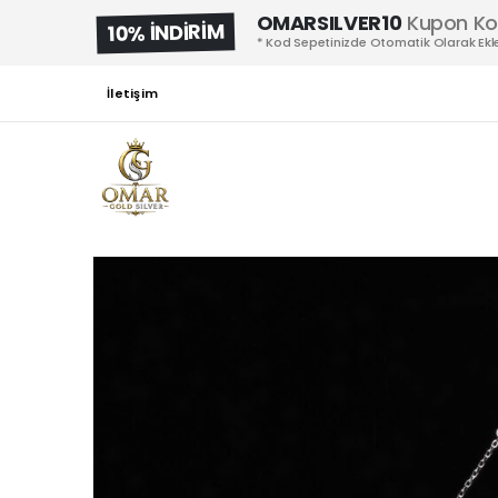
OMARSILVER10
Kupon K
10% İNDİRİM
* Kod Sepetinizde Otomatik Olarak Ekle
İletişim