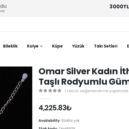
odu
3000TL
nir
Bileklik
Kolye
Küpe
Yüzük
Takı Setleri
Omar Silver Kadın İt
Taşlı Rodyumlu Gümü
( Henüz değerlendirme yapılmadı.
0
out of 5
4,225.83
₺
Availability:
Stokta yok
Stok kodu:
Omr8939