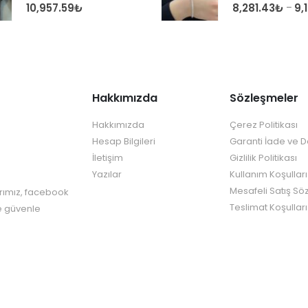
0
out of 5
0
out of 5
10,957.59
₺
8,281.43
₺
9,
–
Hakkımızda
Sözleşmeler
Hakkımızda
Çerez Politikası
Hesap Bilgileri
Garanti İade ve 
İletişim
Gizlilik Politikası
Yazılar
Kullanım Koşulları
Mesafeli Satış Sö
rımız, facebook
Teslimat Koşulları
re güvenle