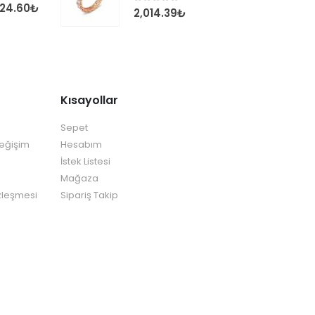
124.60
₺
0
out of 5
2,014.39
₺
Kısayollar
Sepet
Değişim
Hesabım
İstek Listesi
Mağaza
zleşmesi
Sipariş Takip