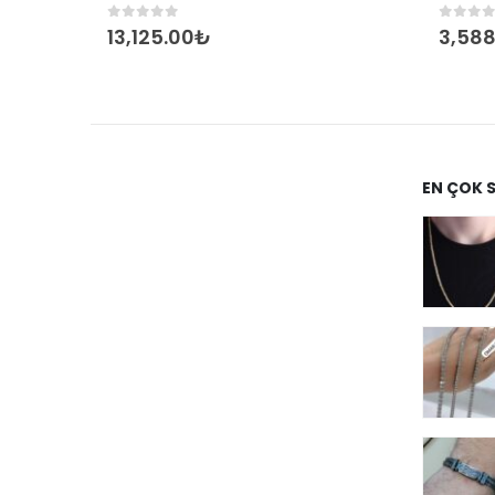
0
out of 5
0
out 
13,125.00
₺
3,588
EN ÇOK 