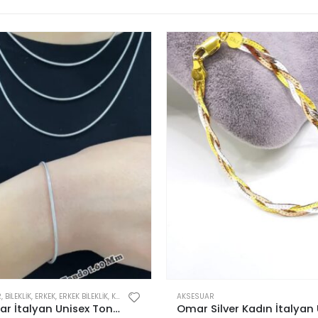
R
,
BILEKLIK
,
ERKEK
,
ERKEK BILEKLIK
,
KADIN
AKSESUAR
925 Ayar İtalyan Unisex Tondo 1,60 mm Bileklik