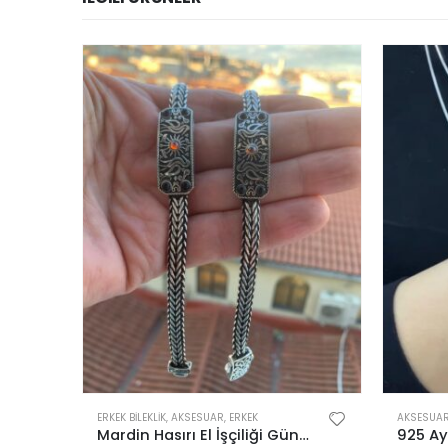
,
KADIN
ERKEK BILEKLIK
,
AKSESUAR
,
ERKEK
AKSESUA
925 Ayar Unisex Tondo 2,40 mm İtalyan Bileklik
Mardin Hasırı El İşçiliği Güneş Sembollü Gümüş Erkek Bileklik