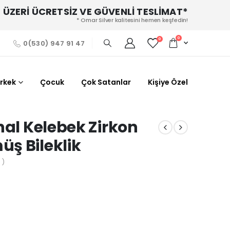
 ÜZERİ ÜCRETSİZ VE GÜVENLİ TESLİMAT*
* Omar Silver kalitesini hemen keşfedin!
0
0
0(530) 947 91 47
Erkek
Çocuk
Çok Satanlar
Kişiye Özel
hal Kelebek Zirkon
ş Bileklik
 )