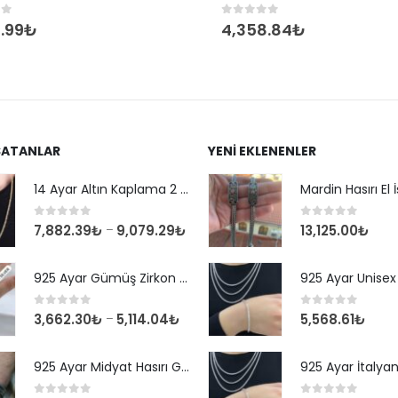
of 5
0
out of 5
.99
₺
4,358.84
₺
SATANLAR
YENI EKLENENLER
14 Ayar Altın Kaplama 2 mm Kare Kral Zincir Kolye
0
out of 5
0
out of 5
7,882.39
₺
9,079.29
₺
13,125.00
₺
–
925 Ayar Gümüş Zirkon Taşlı Yuvarlak Suyolu Bileklik
0
out of 5
0
out of 5
3,662.30
₺
5,114.04
₺
5,568.61
₺
–
925 Ayar Midyat Hasırı Gümüş Erkek Bilekliği