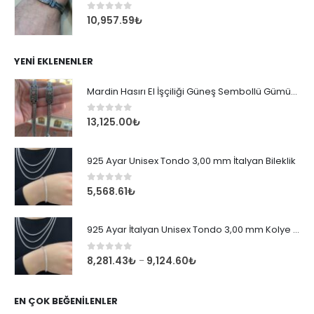
0
out of 5
10,957.59
₺
YENI EKLENENLER
Mardin Hasırı El İşçiliği Güneş Sembollü Gümüş Erkek Bileklik
0
out of 5
13,125.00
₺
925 Ayar Unisex Tondo 3,00 mm İtalyan Bileklik
0
out of 5
5,568.61
₺
925 Ayar İtalyan Unisex Tondo 3,00 mm Kolye Zincir
0
out of 5
8,281.43
₺
9,124.60
₺
–
EN ÇOK BEĞENILENLER