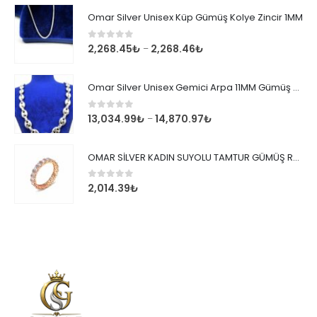
Omar Silver Unisex Küp Gümüş Kolye Zincir 1MM
0
out of 5
2,268.45
₺
2,268.46
₺
–
Omar Silver Unisex Gemici Arpa 11MM Gümüş Kolye Zincir
0
out of 5
13,034.99
₺
14,870.97
₺
–
OMAR SİLVER KADIN SUYOLU TAMTUR GÜMÜŞ ROSE YÜZÜK SU YOLU TAMTUR YÜZÜK Omr8149
0
out of 5
2,014.39
₺