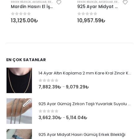
ERKEK BILEKLIK
,
AKSESUAR
,
ERKEK
ERKEK BILEKLIK
,
AKSESUAR
,
ERKEK
Mardin Hasırı El İşçiliği Güneş Sembollü Gümüş Erkek Bileklik
925 Ayar Midyat Hasırı Gümüş Erkek Bilekliği
13,125.00
₺
10,957.59
₺
0
out of 5
0
out of 5
EN ÇOK SATANLAR
14 Ayar Altın Kaplama 2 mm Kare Kral Zincir Kolye
0
out of 5
7,882.39
₺
9,079.29
₺
–
925 Ayar Gümüş Zirkon Taşlı Yuvarlak Suyolu Bileklik
0
out of 5
3,662.30
₺
5,114.04
₺
–
925 Ayar Midyat Hasırı Gümüş Erkek Bilekliği