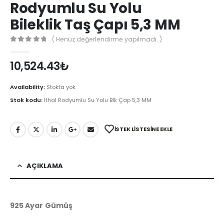
Rodyumlu Su Yolu
Bileklik Taş Çapı 5,3 MM
( Henüz değerlendirme yapılmadı. )
0
out of 5
10,524.43
₺
Availability:
Stokta yok
Stok kodu:
İthal Rodyumlu Su Yolu Blk Çap 5,3 MM
İSTEK LISTESINE EKLE
AÇIKLAMA
925 Ayar Gümüş