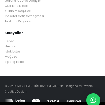
Garanti İade ve Değişim
Gizlilik Politikası
Kullanım Koşulları
Mesafeli Satış Sözleşmesi
Teslimat Koşulları
Kısayollar
Sepet
Hesabım
İstek Listesi
Mağaza
Sipariş Takip
© 2023 OMAR SILVER. TÜM HAKLARI SAKLIDIR | Designed by Swonie
Creative Design