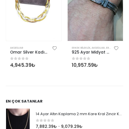
,
KADIN
AKSESUAR
ERKEK BILEKLIK
,
AKSESUAR
,
ERKEK
Omar Silver Kadın İtalyan Dörtlü Örgü Gümüş Bileklik
925 Ayar Midyat Hasırı Gümüş Erkek Bilekliği
4,945.39
₺
10,957.59
₺
0
out of 5
0
out of 5
EN ÇOK SATANLAR
14 Ayar Altın Kaplama 2 mm Kare Kral Zincir Kolye
0
out of 5
7,882.39
₺
9,079.29
₺
–