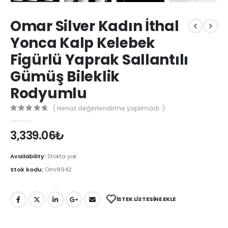
Omar Silver Kadın İthal
Yonca Kalp Kelebek
Figürlü Yaprak Sallantılı
Gümüş Bileklik
Rodyumlu
( Henüz değerlendirme yapılmadı. )
0
out of 5
3,339.06
₺
Availability:
Stokta yok
Stok kodu:
Omr8942
İSTEK LISTESINE EKLE