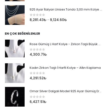
925 Ayar İtalyan Unisex Tondo 3,00 mm Kolye Zincir
0
out of 5
8,281.43
₺
9,124.60
₺
–
EN ÇOK BEĞENILENLER
Rose Gümüş L Harf Kolye - Zirkon Taşlı Büyük Boy Kadın Kolyesi
0
out of 5
4,300.71
₺
Kadın Zirkon Taşlı İ Harfli Kolye – Altın Kaplama
0
out of 5
4,291.52
₺
Omar Silver Dalgalı Model 925 Ayar Gümüş Erkek Bileklik
0
out of 5
6,427.51
₺