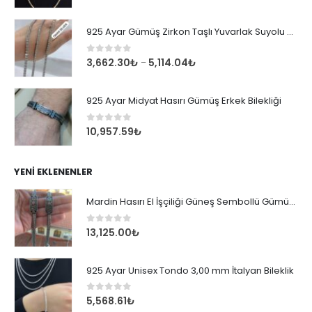
925 Ayar Gümüş Zirkon Taşlı Yuvarlak Suyolu Bileklik
0
out of 5
3,662.30
₺
5,114.04
₺
–
925 Ayar Midyat Hasırı Gümüş Erkek Bilekliği
0
out of 5
10,957.59
₺
YENI EKLENENLER
Mardin Hasırı El İşçiliği Güneş Sembollü Gümüş Erkek Bileklik
0
out of 5
13,125.00
₺
925 Ayar Unisex Tondo 3,00 mm İtalyan Bileklik
0
out of 5
5,568.61
₺