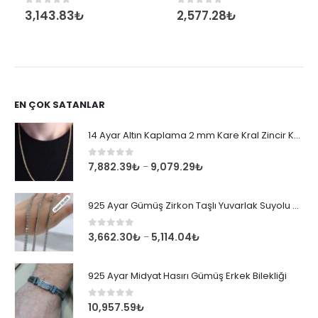
3,143.83
₺
2,577.28
₺
0
out of 5
0
out of 5
EN ÇOK SATANLAR
14 Ayar Altın Kaplama 2 mm Kare Kral Zincir Kolye
0
out of 5
7,882.39
₺
9,079.29
₺
–
925 Ayar Gümüş Zirkon Taşlı Yuvarlak Suyolu Bileklik
0
out of 5
3,662.30
₺
5,114.04
₺
–
925 Ayar Midyat Hasırı Gümüş Erkek Bilekliği
0
out of 5
10,957.59
₺