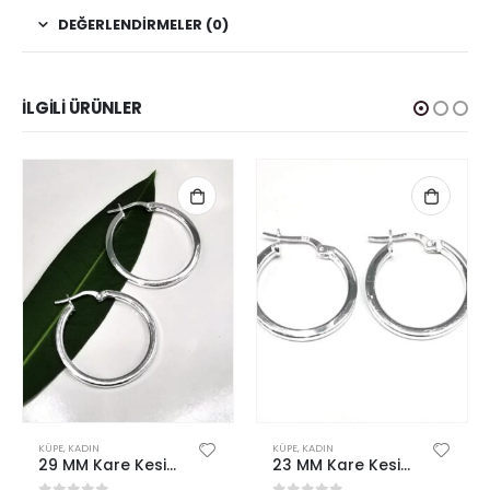
DEĞERLENDIRMELER (0)
İLGILI ÜRÜNLER
KÜPE
,
KADIN
KÜPE
,
KADIN
29 MM Kare Kesim Gümüş Şarnel Halka Küpe
23 MM Kare Kesim Gümüş Şarnel Halka Küpe