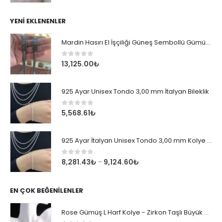
YENI EKLENENLER
Mardin Hasırı El İşçiliği Güneş Sembollü Gümüş Erkek Bileklik
0
out of 5
13,125.00
₺
925 Ayar Unisex Tondo 3,00 mm İtalyan Bileklik
0
out of 5
5,568.61
₺
925 Ayar İtalyan Unisex Tondo 3,00 mm Kolye Zincir
0
out of 5
8,281.43
₺
9,124.60
₺
–
EN ÇOK BEĞENILENLER
Rose Gümüş L Harf Kolye - Zirkon Taşlı Büyük Boy Kadın Kolyesi