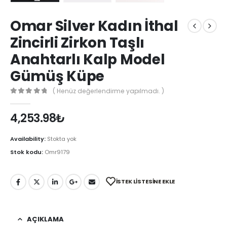
Omar Silver Kadın İthal
Zincirli Zirkon Taşlı
Anahtarlı Kalp Model
Gümüş Küpe
( Henüz değerlendirme yapılmadı. )
0
out of 5
4,253.98
₺
Availability:
Stokta yok
Stok kodu:
Omr9179
İSTEK LISTESINE EKLE
AÇIKLAMA