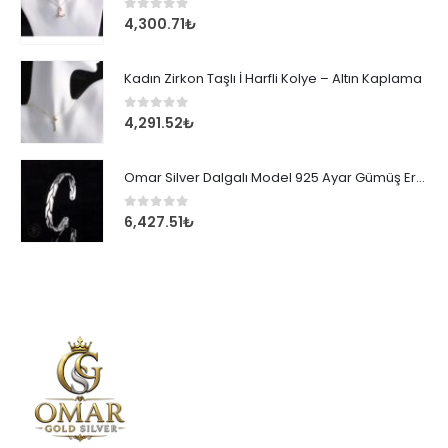
0
out of 5
4,300.71
₺
Kadın Zirkon Taşlı İ Harfli Kolye – Altın Kaplama
0
out of 5
4,291.52
₺
Omar Silver Dalgalı Model 925 Ayar Gümüş Erkek Bileklik
0
out of 5
6,427.51
₺