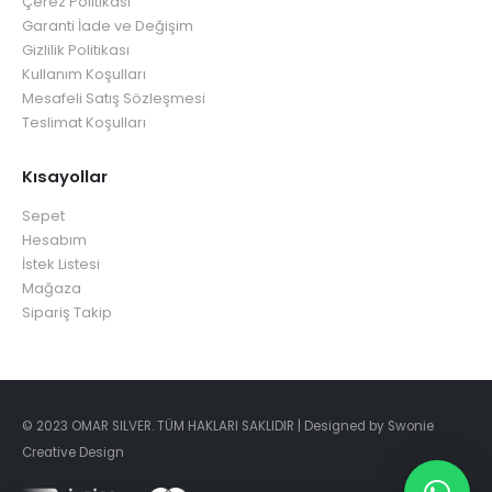
Çerez Politikası
Garanti İade ve Değişim
Gizlilik Politikası
Kullanım Koşulları
Mesafeli Satış Sözleşmesi
Teslimat Koşulları
Kısayollar
Sepet
Hesabım
İstek Listesi
Mağaza
Sipariş Takip
© 2023 OMAR SILVER. TÜM HAKLARI SAKLIDIR | Designed by Swonie
Creative Design