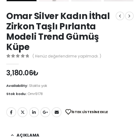
Omar Silver Kadın İthal
Zirkon Taşlı Pırlanta
Modeli Trend Gümüş
Küpe
( Henüz değerlendirme yapılmadı. )
0
out of 5
3,180.06
₺
Availability:
Stokta yok
Stok kodu:
Omr9178
İSTEK LISTESINE EKLE
AÇIKLAMA