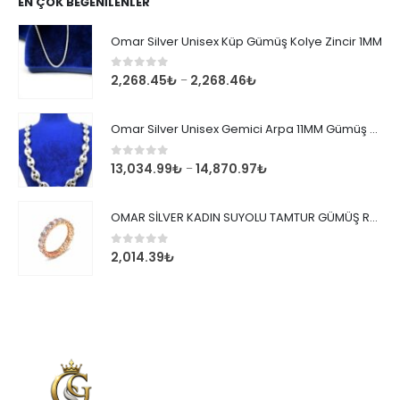
EN ÇOK BEĞENILENLER
Omar Silver Unisex Küp Gümüş Kolye Zincir 1MM
0
out of 5
2,268.45
₺
2,268.46
₺
–
Omar Silver Unisex Gemici Arpa 11MM Gümüş Kolye Zincir
0
out of 5
13,034.99
₺
14,870.97
₺
–
OMAR SİLVER KADIN SUYOLU TAMTUR GÜMÜŞ ROSE YÜZÜK SU YOLU TAMTUR YÜZÜK Omr8149
0
out of 5
2,014.39
₺