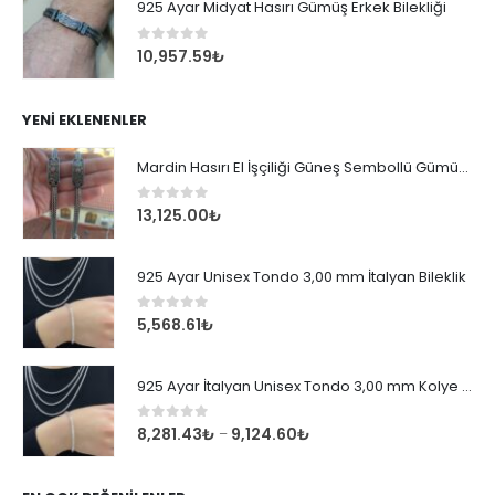
925 Ayar Midyat Hasırı Gümüş Erkek Bilekliği
0
out of 5
10,957.59
₺
YENI EKLENENLER
Mardin Hasırı El İşçiliği Güneş Sembollü Gümüş Erkek Bileklik
0
out of 5
13,125.00
₺
925 Ayar Unisex Tondo 3,00 mm İtalyan Bileklik
0
out of 5
5,568.61
₺
925 Ayar İtalyan Unisex Tondo 3,00 mm Kolye Zincir
0
out of 5
8,281.43
₺
9,124.60
₺
–