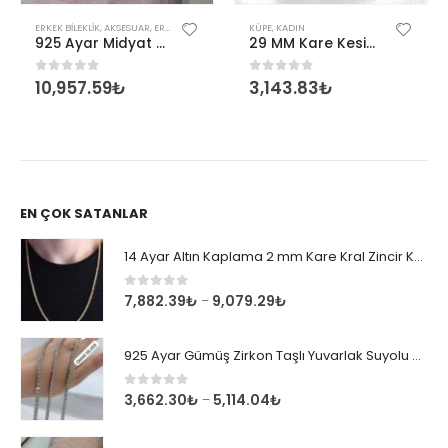
ERKEK BILEKLIK
,
AKSESUAR
,
ERKEK
KÜPE
,
KADIN
925 Ayar Midyat Hasırı Gümüş Erkek Bilekliği
29 MM Kare Kesim Gümüş Şarnel Halka Küpe
10,957.59
₺
3,143.83
₺
0
out of 5
0
out of 5
EN ÇOK SATANLAR
14 Ayar Altın Kaplama 2 mm Kare Kral Zincir Kolye
0
out of 5
7,882.39
₺
9,079.29
₺
–
925 Ayar Gümüş Zirkon Taşlı Yuvarlak Suyolu Bileklik
0
out of 5
3,662.30
₺
5,114.04
₺
–