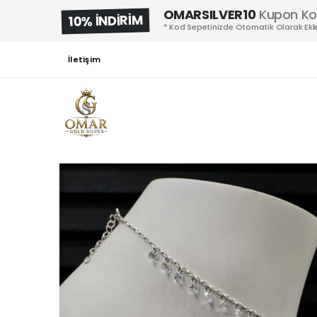
OMARSILVER10
Kupon K
10% İNDİRİM
* Kod Sepetinizde Otomatik Olarak Ekle
İletişim