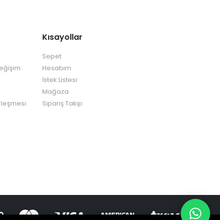
Kısayollar
Sepet
Değişim
Hesabım
İstek Listesi
Mağaza
zleşmesi
Sipariş Takip