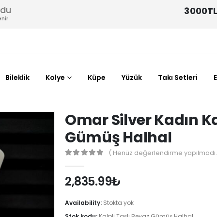
odu
3000TL
nir
Bileklik
Kolye
Küpe
Yüzük
Takı Setleri
Omar Silver Kadın Ka
Gümüş Halhal
( Henüz değerlendirme yapılmadı.
0
out of 5
2,835.99
₺
Availability:
Stokta yok
Stok kodu:
Kalpli Taşlı Beyaz Gümüş Halhal