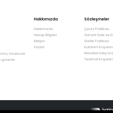
Hakkımızda
Sözleşmeler
Hakkımızda
Çerez Politikası
Hesap Bilgileri
Garanti İade ve 
İletişim
Gizlilik Politikası
Yazılar
Kullanım Koşulları
Mesafeli Satış Sö
rımız, facebook
Teslimat Koşulları
re güvenle
ie Creative Design