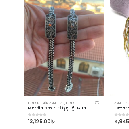
,
KADIN
ERKEK BILEKLIK
,
AKSESUAR
,
ERKEK
AKSESUA
925 Ayar Unisex Tondo 2,40 mm İtalyan Bileklik
Mardin Hasırı El İşçiliği Güneş Sembollü Gümüş Erkek Bileklik
0
out of 5
0
out 
13,125.00
₺
4,945