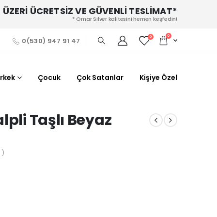
 ÜZERİ ÜCRETSİZ VE GÜVENLİ TESLİMAT*
* Omar Silver kalitesini hemen keşfedin!
0
0
0(530) 947 91 47
Erkek
Çocuk
Çok Satanlar
Kişiye Özel
lpli Taşlı Beyaz
 )