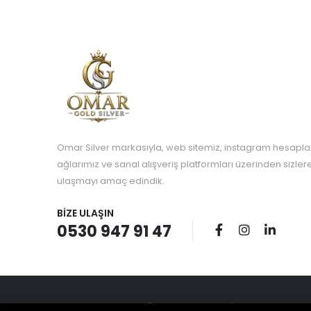
Omar Silver markasıyla, web sitemiz, instagram hesapla
ağlarımız ve sanal alışveriş platformları üzerinden sizle
ulaşmayı amaç edindik.
BIZE ULAŞIN
0530 947 91 47
© 2023 OMAR SILVER. TÜM HAKLARI SAKLIDIR | Designed by Swon