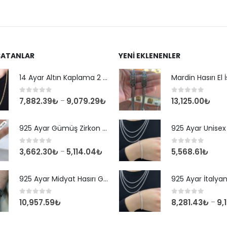
SATANLAR
YENI EKLENENLER
14 Ayar Altın Kaplama 2 mm Kare Kral Zincir Kolye
0
out of 5
0
out of 5
7,882.39
₺
9,079.29
₺
13,125.00
₺
–
925 Ayar Gümüş Zirkon Taşlı Yuvarlak Suyolu Bileklik
0
out of 5
0
out of 5
3,662.30
₺
5,114.04
₺
5,568.61
₺
–
925 Ayar Midyat Hasırı Gümüş Erkek Bilekliği
0
out of 5
0
out of 5
10,957.59
₺
8,281.43
₺
9,
–