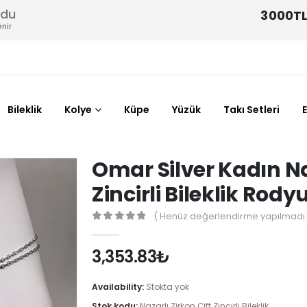
odu
3000TL
nir
Bileklik
Kolye
Küpe
Yüzük
Takı Setleri
Omar Silver Kadın Naz
Zincirli Bileklik Rod
( Henüz değerlendirme yapılmadı.
0
out of 5
3,353.83
₺
Availability:
Stokta yok
Stok kodu:
Nazarlı Zirkon Çift Zincirli Bileklik