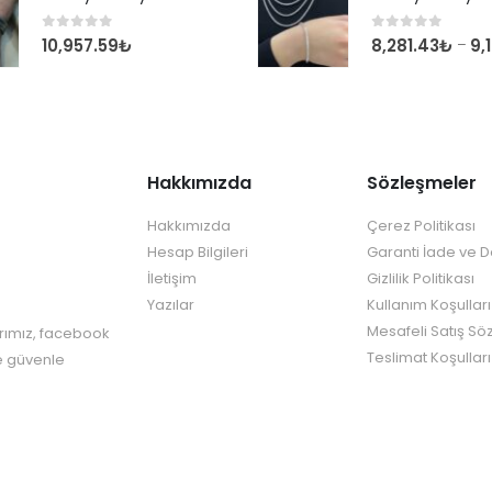
0
out of 5
0
out of 5
10,957.59
₺
8,281.43
₺
9,
–
Hakkımızda
Sözleşmeler
Hakkımızda
Çerez Politikası
Hesap Bilgileri
Garanti İade ve 
İletişim
Gizlilik Politikası
Yazılar
Kullanım Koşulları
Mesafeli Satış Sö
rımız, facebook
Teslimat Koşulları
re güvenle