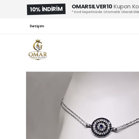
OMARSILVER10
Kupon K
10% İNDİRİM
* Kod Sepetinizde Otomatik Olarak Ekle
İletişim