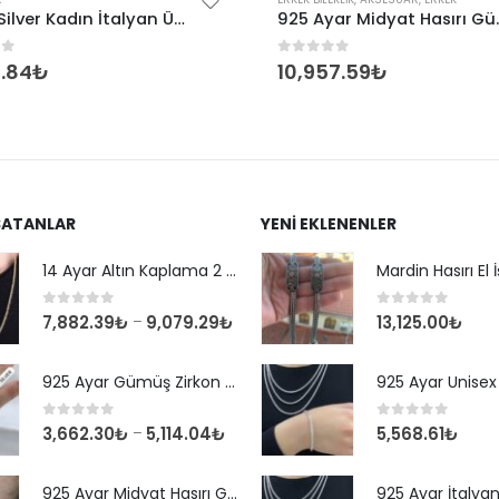
Omar Silver Kadın İtalyan Üçlü Örgü Gümüş Bileklik
925 Ayar Midy
of 5
0
out of 5
.84
₺
10,957.59
₺
SATANLAR
YENI EKLENENLER
14 Ayar Altın Kaplama 2 mm Kare Kral Zincir Kolye
0
out of 5
0
out of 5
7,882.39
₺
9,079.29
₺
13,125.00
₺
–
925 Ayar Gümüş Zirkon Taşlı Yuvarlak Suyolu Bileklik
0
out of 5
0
out of 5
3,662.30
₺
5,114.04
₺
5,568.61
₺
–
925 Ayar Midyat Hasırı Gümüş Erkek Bilekliği