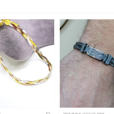
R
ERKEK BILEKLIK
,
AKSESUAR
,
ERKEK