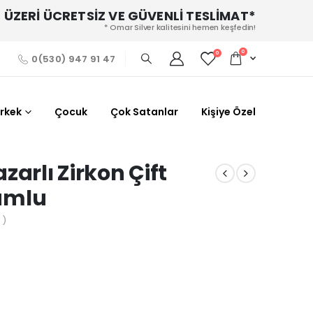
 ÜZERİ ÜCRETSİZ VE GÜVENLİ TESLİMAT*
* Omar Silver kalitesini hemen keşfedin!
0
0
0(530) 947 91 47
Erkek
Çocuk
Çok Satanlar
Kişiye Özel
arlı Zirkon Çift
yumlu
 )