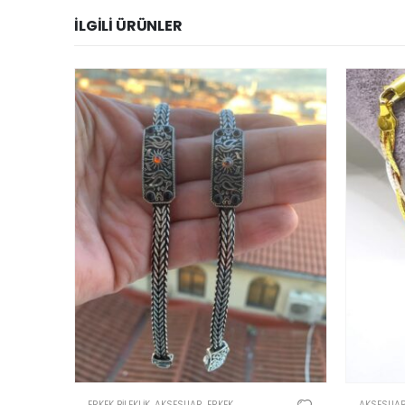
İLGILI ÜRÜNLER
,
KADIN
ERKEK BILEKLIK
,
AKSESUAR
,
ERKEK
AKSESUA