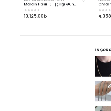
925 Ayar Unisex Tondo 2,40 mm İtalyan Bileklik
Mardin Hasırı El İşçiliği Güneş Sembollü Gümüş Erkek Bileklik
0
out of 5
0
out 
13,125.00
₺
4,358
EN ÇOK 