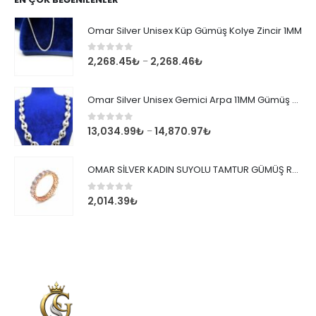
Omar Silver Unisex Küp Gümüş Kolye Zincir 1MM
0
out of 5
2,268.45
₺
2,268.46
₺
–
Omar Silver Unisex Gemici Arpa 11MM Gümüş Kolye Zincir
0
out of 5
13,034.99
₺
14,870.97
₺
–
OMAR SİLVER KADIN SUYOLU TAMTUR GÜMÜŞ ROSE YÜZÜK SU YOLU TAMTUR YÜZÜK Omr8149
0
out of 5
2,014.39
₺