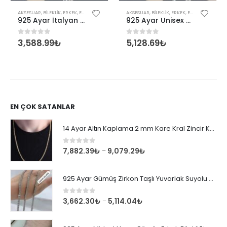
AKSESUAR
,
BILEKLIK
,
ERKEK
,
ERKEK BILEKLIK
,
KADIN
AKSESUAR
,
BILEKLIK
,
ERKEK
,
ERKEK BILEKLIK
,
K
925 Ayar İtalyan Unisex Tondo 1,60 mm Bileklik
925 Ayar Unisex Tondo 2,40 mm İtalyan Bileklik
3,588.99
₺
5,128.69
₺
0
out of 5
0
out of 5
EN ÇOK SATANLAR
14 Ayar Altın Kaplama 2 mm Kare Kral Zincir Kolye
0
out of 5
7,882.39
₺
9,079.29
₺
–
925 Ayar Gümüş Zirkon Taşlı Yuvarlak Suyolu Bileklik
0
out of 5
3,662.30
₺
5,114.04
₺
–