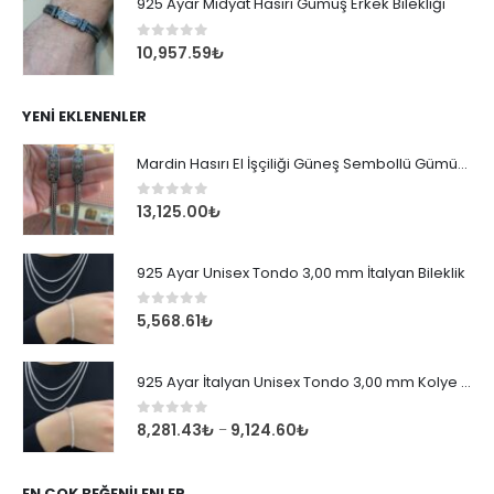
925 Ayar Midyat Hasırı Gümüş Erkek Bilekliği
0
out of 5
10,957.59
₺
YENI EKLENENLER
Mardin Hasırı El İşçiliği Güneş Sembollü Gümüş Erkek Bileklik
0
out of 5
13,125.00
₺
925 Ayar Unisex Tondo 3,00 mm İtalyan Bileklik
0
out of 5
5,568.61
₺
925 Ayar İtalyan Unisex Tondo 3,00 mm Kolye Zincir
0
out of 5
8,281.43
₺
9,124.60
₺
–
EN ÇOK BEĞENILENLER