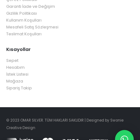
Garanti İade ve Değişim
Gizlilik Politikası
Kullanım Koşulları
Mesafeli Satış Sözleşmesi
Teslimat Koşulları
Kısayollar
Sepet
Hesabım
İstek Listesi
Mağaza
Sipariş Takip
© 2023 OMAR SILVER. TÜM HAKLARI SAKLIDIR | Designed by Swonie
Creative Design