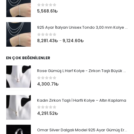
0
out of 5
5,568.61
₺
925 Ayar İtalyan Unisex Tondo 3,00 mm Kolye Zincir
0
out of 5
8,281.43
₺
9,124.60
₺
–
EN ÇOK BEĞENILENLER
Rose Gümüş L Harf Kolye - Zirkon Taşlı Büyük Boy Kadın Kolyesi
0
out of 5
4,300.71
₺
Kadın Zirkon Taşlı İ Harfli Kolye – Altın Kaplama
0
out of 5
4,291.52
₺
Omar Silver Dalgalı Model 925 Ayar Gümüş Erkek Bileklik