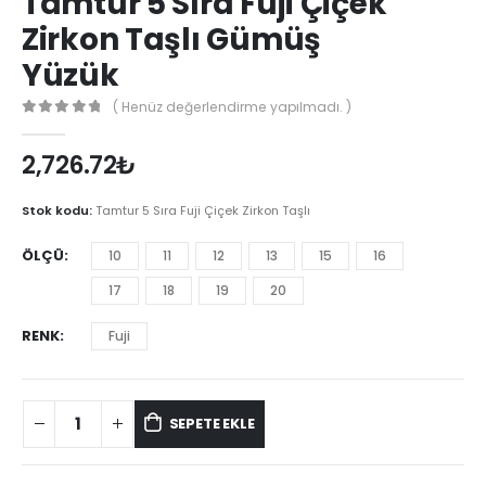
Tamtur 5 Sıra Fuji Çiçek
Zirkon Taşlı Gümüş
Yüzük
( Henüz değerlendirme yapılmadı. )
0
out of 5
2,726.72
₺
Stok kodu:
Tamtur 5 Sıra Fuji Çiçek Zirkon Taşlı
ÖLÇÜ
10
11
12
13
15
16
17
18
19
20
RENK
Fuji
SEPETE EKLE