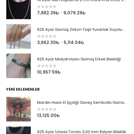
0
out of 5
7,882.39
₺
9,079.29
₺
–
925 Ayar Gümüş Zirkon Taşlı Yuvarlak Suyolu Bileklik
0
out of 5
3,662.30
₺
5,114.04
₺
–
925 Ayar Midyat Hasırı Gümüş Erkek Bilekliği
0
out of 5
10,957.59
₺
YENI EKLENENLER
Mardin Hasırı El İşçiliği Güneş Sembollü Gümüş Erkek Bileklik
0
out of 5
13,125.00
₺
925 Ayar Unisex Tondo 3,00 mm İtalyan Bileklik