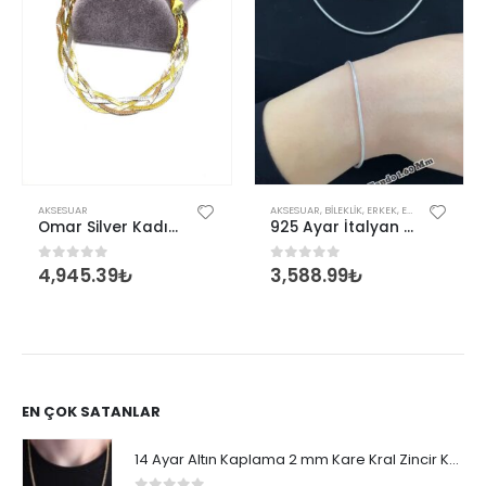
AKSESUAR
AKSESUAR
,
BILEKLIK
,
ERKEK
,
ERKEK BILEKLIK
,
K
Omar Silver Kadın İtalyan Dörtlü Örgü Gümüş Bileklik
925 Ayar İtalyan Unisex Tondo 1,60 mm Bileklik
4,945.39
₺
3,588.99
₺
0
out of 5
0
out of 5
EN ÇOK SATANLAR
14 Ayar Altın Kaplama 2 mm Kare Kral Zincir Kolye