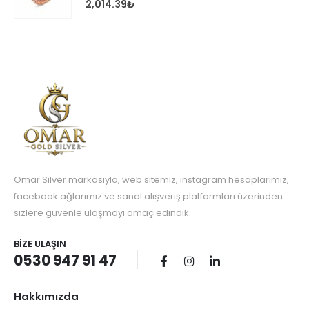
0
out of 5
2,014.39
₺
Omar Silver markasıyla, web sitemiz, instagram hesaplarımız,
facebook ağlarımız ve sanal alışveriş platformları üzerinden
sizlere güvenle ulaşmayı amaç edindik.
BIZE ULAŞIN
0530 947 91 47
Hakkımızda