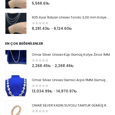
0
out of 5
5,568.61
₺
925 Ayar İtalyan Unisex Tondo 3,00 mm Kolye Zincir
0
out of 5
8,281.43
₺
9,124.60
₺
–
EN ÇOK BEĞENILENLER
Omar Silver Unisex Küp Gümüş Kolye Zincir 1MM
0
out of 5
2,268.45
₺
2,268.46
₺
–
Omar Silver Unisex Gemici Arpa 11MM Gümüş Kolye Zincir
0
out of 5
13,034.99
₺
14,870.97
₺
–
OMAR SİLVER KADIN SUYOLU TAMTUR GÜMÜŞ ROSE YÜZÜK SU YOLU TAMTUR YÜZÜK Omr8149