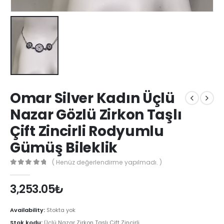
Omar Silver Kadın Üçlü
Nazar Gözlü Zirkon Taşlı
Çift Zincirli Rodyumlu
Gümüş Bileklik
( Henüz değerlendirme yapılmadı. )
0
out of 5
3,253.05
₺
Availability:
Stokta yok
Stok kodu:
Üçlü Nazar Zirkon Taşlı Çift Zincirli