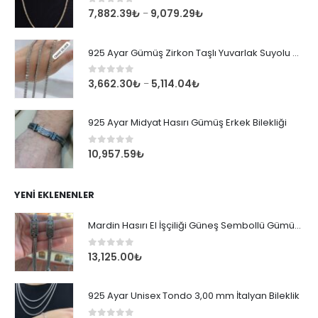
0
out of 5
7,882.39
₺
9,079.29
₺
–
925 Ayar Gümüş Zirkon Taşlı Yuvarlak Suyolu Bileklik
0
out of 5
3,662.30
₺
5,114.04
₺
–
925 Ayar Midyat Hasırı Gümüş Erkek Bilekliği
0
out of 5
10,957.59
₺
YENI EKLENENLER
Mardin Hasırı El İşçiliği Güneş Sembollü Gümüş Erkek Bileklik
0
out of 5
13,125.00
₺
925 Ayar Unisex Tondo 3,00 mm İtalyan Bileklik