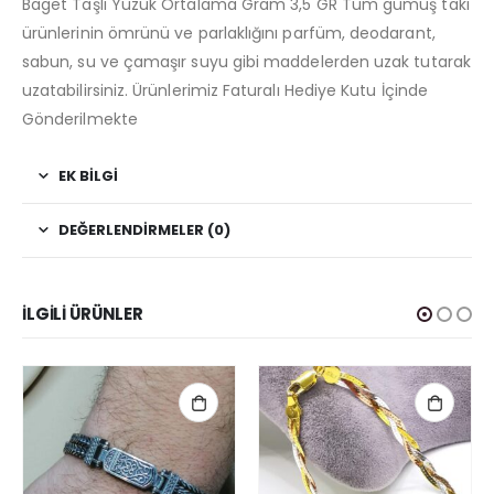
Baget Taşlı Yüzük Ortalama Gram 3,5 GR Tüm gümüş takı
ürünlerinin ömrünü ve parlaklığını parfüm, deodarant,
sabun, su ve çamaşır suyu gibi maddelerden uzak tutarak
uzatabilirsiniz. Ürünlerimiz Faturalı Hediye Kutu İçinde
Gönderilmekte
EK BILGI
DEĞERLENDIRMELER (0)
İLGILI ÜRÜNLER