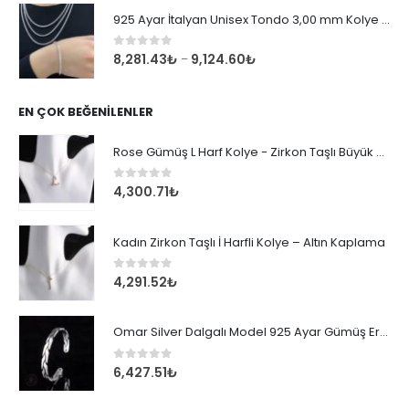
925 Ayar İtalyan Unisex Tondo 3,00 mm Kolye Zincir
0
out of 5
8,281.43
₺
9,124.60
₺
–
EN ÇOK BEĞENILENLER
Rose Gümüş L Harf Kolye - Zirkon Taşlı Büyük Boy Kadın Kolyesi
0
out of 5
4,300.71
₺
Kadın Zirkon Taşlı İ Harfli Kolye – Altın Kaplama
0
out of 5
4,291.52
₺
Omar Silver Dalgalı Model 925 Ayar Gümüş Erkek Bileklik
0
out of 5
6,427.51
₺