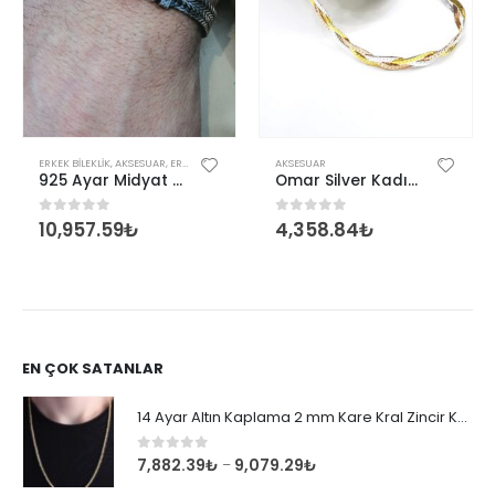
,
KADIN
ERKEK BILEKLIK
,
AKSESUAR
,
ERKEK
AKSESUAR
925 Ayar Midyat Hasırı Gümüş Erkek Bilekliği
Omar Silver Kadın İtalyan Üçlü Örgü Gümüş Bileklik
10,957.59
₺
4,358.84
₺
0
out of 5
0
out of 5
EN ÇOK SATANLAR
14 Ayar Altın Kaplama 2 mm Kare Kral Zincir Kolye
0
out of 5
7,882.39
₺
9,079.29
₺
–