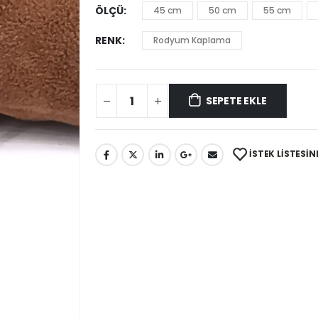
ÖLÇÜ
45 cm
50 cm
55 cm
RENK
Rodyum Kaplama
SEPETE EKLE
İSTEK LISTESIN