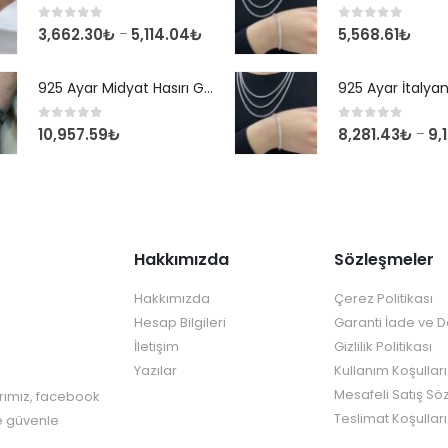
0
out of 5
0
out of 5
3,662.30
₺
5,114.04
₺
5,568.61
₺
–
925 Ayar Midyat Hasırı Gümüş Erkek Bilekliği
0
out of 5
0
out of 5
10,957.59
₺
8,281.43
₺
9,
–
Hakkımızda
Sözleşmeler
Hakkımızda
Çerez Politikası
Hesap Bilgileri
Garanti İade ve 
İletişim
Gizlilik Politikası
Yazılar
Kullanım Koşulları
Mesafeli Satış Sö
rımız, facebook
Teslimat Koşulları
re güvenle