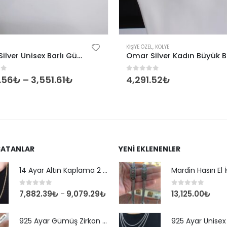
KIŞIYE ÖZEL
,
KOLYE
Omar Silver Unisex Barlı Gümüş Kolye Zincir 3,5 MM
of 5
0
out of 5
.56
₺
–
3,551.61
₺
4,291.52
₺
SATANLAR
YENI EKLENENLER
14 Ayar Altın Kaplama 2 mm Kare Kral Zincir Kolye
0
out of 5
0
out of 5
7,882.39
₺
9,079.29
₺
13,125.00
₺
–
925 Ayar Gümüş Zirkon Taşlı Yuvarlak Suyolu Bileklik