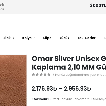
odu
3000TL
nir
Bileklik
Kolye
Küpe
Yüzük
Takı Setleri
Omar Silver Unisex
Kaplama 2,10 MM Gü
( Henüz değerlendirme yapılmadı.
0
out of 5
2,176.93
₺
–
2,955.93
₺
Stok kodu:
Gurmet Rodyum Kaplama 2,10 MM Kolye