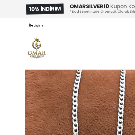
OMARSILVER10
Kupon K
10% İNDİRİM
* Kod Sepetinizde Otomatik Olarak Ekle
İletişim