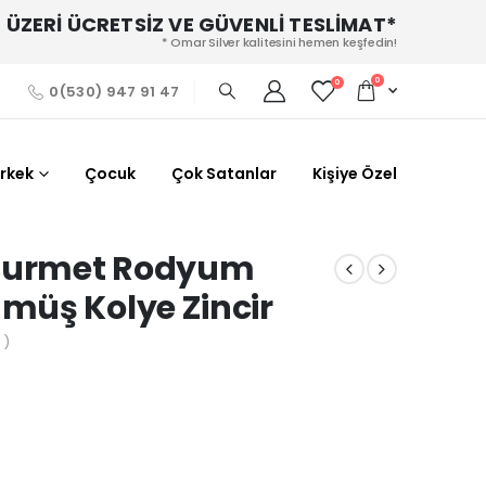
 ÜZERİ ÜCRETSİZ VE GÜVENLİ TESLİMAT*
* Omar Silver kalitesini hemen keşfedin!
0
0
0(530) 947 91 47
Erkek
Çocuk
Çok Satanlar
Kişiye Özel
 Gurmet Rodyum
müş Kolye Zincir
 )