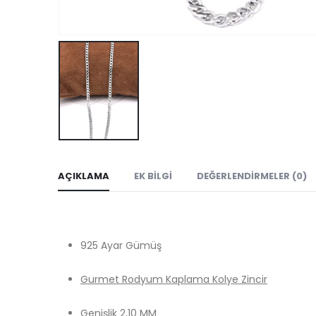
AÇIKLAMA
EK BILGI
DEĞERLENDIRMELER (0)
925 Ayar Gümüş
Gurmet Rodyum Kaplama Kolye Zincir
Genişlik 2,10 MM