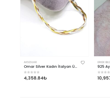
AKSESUAR
ERKEK BILE
Omar Silver Kadın İtalyan Dörtlü Örgü Gümüş Bileklik
Omar Silver Kadın İtalyan Üçlü Örgü Gümüş Bileklik
0
out of 5
0
out 
4,358.84
₺
10,95