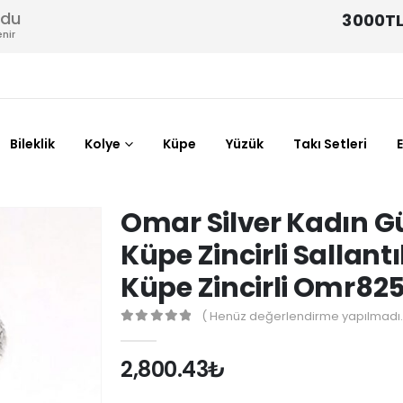
odu
3000TL
nir
Bileklik
Kolye
Küpe
Yüzük
Takı Setleri
Omar Silver Kadın G
Küpe Zincirli Sallant
Küpe Zincirli Omr82
( Henüz değerlendirme yapılmadı.
0
out of 5
2,800.43
₺