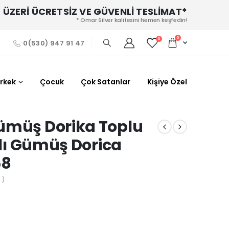
 ÜZERİ ÜCRETSİZ VE GÜVENLİ TESLİMAT*
* Omar Silver kalitesini hemen keşfedin!
0
0
0(530) 947 91 47
Erkek
Çocuk
Çok Satanlar
Kişiye Özel
ümüş Dorika Toplu
ılı Gümüş Dorica
58
 )