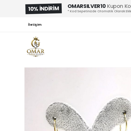
OMARSILVER10
Kupon K
10% İNDİRİM
* Kod Sepetinizde Otomatik Olarak Ekle
İletişim