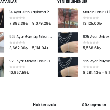
SATANLAR
YENI EKLENENLER
14 Ayar Altın Kaplama 2 mm Kare Kral Zincir Kolye
0
out of 5
0
out of 5
7,882.39
₺
9,079.29
₺
13,125.00
₺
–
925 Ayar Gümüş Zirkon Taşlı Yuvarlak Suyolu Bileklik
0
out of 5
0
out of 5
3,662.30
₺
5,114.04
₺
5,568.61
₺
–
925 Ayar Midyat Hasırı Gümüş Erkek Bilekliği
0
out of 5
0
out of 5
10,957.59
₺
8,281.43
₺
9,
–
Hakkımızda
Sözleşmeler